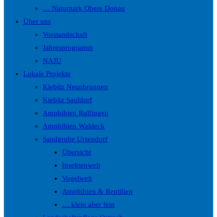
… Naturpark Obere Donau
Über uns
Vorstandschaft
Jahresprogramm
NAJU
Lokale Projekte
Kiebitz Neunbrunnen
Kiebitz Sauldorf
Amphibien Rulfingen
Amphibien Waldeck
Sandgrube Ursendorf
Übersicht
Insektenwelt
Vogelwelt
Amphibien & Reptilien
… klein aber fein