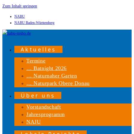
Zum Inhalt springen
NABU
NABU Baden-Württemberg
Aktuelles
Termine
… Batnight 2026
… Naturnaher Garten
… Naturpark Obere Donau
Über uns
Vorstandschaft
Jahresprogramm
NAJU