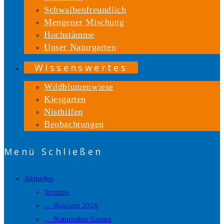
Schwalbenfreundlich
Mengener Mischung
Hochstämme
Unser Naturgarten
Wissenswertes
Wildblumenwiese
Kiesgarten
Nisthilfen
Beobachtungen
Menü
Schließen
Aktuelles
Termine
… Batnight 2026
… Naturnaher Garten