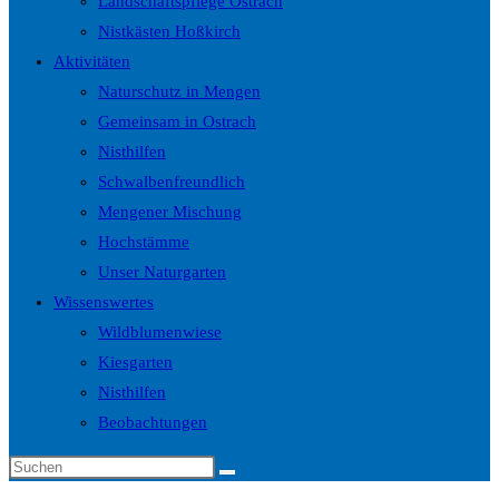
Landschaftspflege Ostrach
Nistkästen Hoßkirch
Aktivitäten
Naturschutz in Mengen
Gemeinsam in Ostrach
Nisthilfen
Schwalbenfreundlich
Mengener Mischung
Hochstämme
Unser Naturgarten
Wissenswertes
Wildblumenwiese
Kiesgarten
Nisthilfen
Beobachtungen